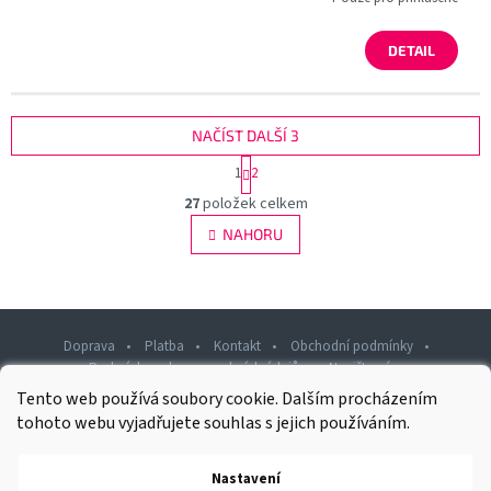
DETAIL
NAČÍST DALŠÍ 3
S
1
2
t
O
r
27
položek celkem
v
á
l
NAHORU
n
á
k
d
o
v
a
á
c
n
í
Doprava
Platba
Kontakt
Obchodní podmínky
í
p
Podmínky ochrany osobních údajů
Napište nám
r
Tento web používá soubory cookie. Dalším procházením
v
Z
k
tohoto webu vyjadřujete souhlas s jejich používáním.
á
y
p
v
Nastavení
Copyright 2026
Rawashop.cz
ý
. Všechna práva vyhrazena.
a