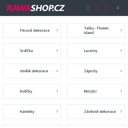
Přejít
NÁKUP
na
obsah
KOŠÍK
Tašky - Flower
Filcové dekorace
Island
Srdíčka
Lucerny
Umělé dekorace
Zápichy
Kolíčky
Motýlci
Kamínky
Závěsné dekorace