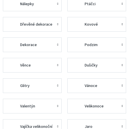
Nálepky
Ptáčci
Dřevěné dekorace
Kovové
Dekorace
Podzim
Věnce
Dušičky
Glitry
Vánoce
Valentýn
Velikonoce
Vajíčka velikonoční
Jaro