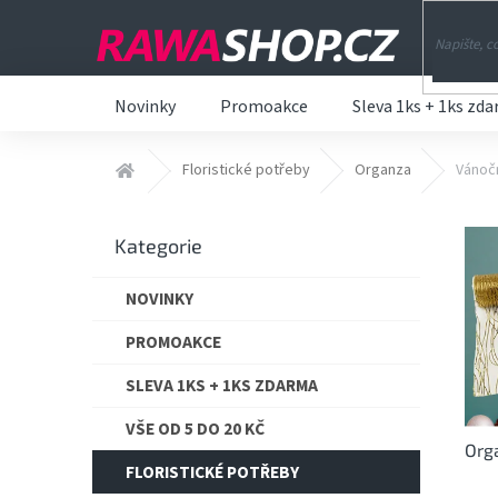
Přejít
na
obsah
Novinky
Promoakce
Sleva 1ks + 1ks zd
Domů
Floristické potřeby
Organza
Vánoč
P
V
o
ý
Přeskočit
Kategorie
s
p
kategorie
t
i
NOVINKY
r
s
a
p
PROMOAKCE
n
r
n
SLEVA 1KS + 1KS ZDARMA
o
í
d
VŠE OD 5 DO 20 KČ
p
u
Org
a
k
FLORISTICKÉ POTŘEBY
n
t