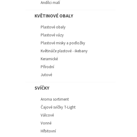
Andílci malí
KVĚTINOVÉ OBALY
Plastové obaly
Plastové vázy
Plastové misky a podložky
Květináče plastové - ikebany
Keramické
Přírodní
Jutové
SVÍČKY
Aroma sortiment
Čajové svíčky T-Light
Válcové
Vonné
Hřbitovní