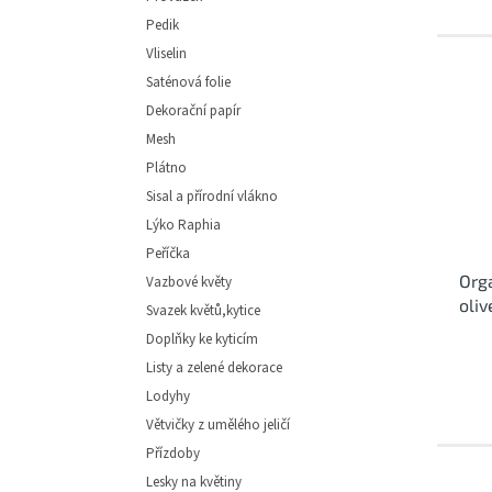
Pedik
Vliselin
Saténová folie
Dekorační papír
Mesh
Plátno
Sisal a přírodní vlákno
Lýko Raphia
Peříčka
Org
Vazbové květy
oliv
Svazek květů,kytice
Doplňky ke kyticím
Listy a zelené dekorace
Lodyhy
Větvičky z umělého jeličí
Přízdoby
Lesky na květiny