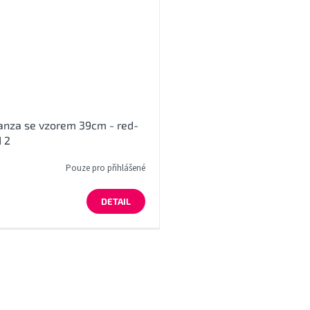
anza se vzorem 39cm - red-
 2
Pouze pro přihlášené
DETAIL
O
v
l
á
d