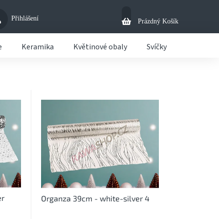
Přihlášení
Nákupní
Prázdný Košík
Košík
e
Keramika
Květinové obaly
Svíčky
Košíky
er
Organza 39cm - white-silver 4