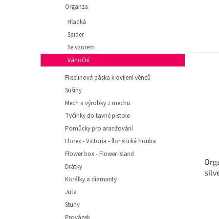
e
ů
Organza
l
Hladká
Spider
Se vzorem
Vánoční
Fliselinová páska k ovíjení věnců
Sušiny
Mech a výrobky z mechu
Tyčinky do tavné pistole
Pomůcky pro aranžování
Florex - Victoria - floristická houba
Flower box - Flower Island
Org
Drátky
silv
Korálky a diamanty
Juta
Stuhy
Provázek