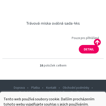
Trávová miska oválná sada 4ks
Pouze pro přihlášené
DETAIL
16
položek celkem
O
v
l
á
d
Doprava
Platba
Kontakt
Obchodní podmínky
a
Podmínky ochrany osobních údajů
Napište nám
c
í
Tento web používá soubory cookie. Dalším procházením
Z
p
tohoto webu vyjadřujete souhlas s jejich používáním.