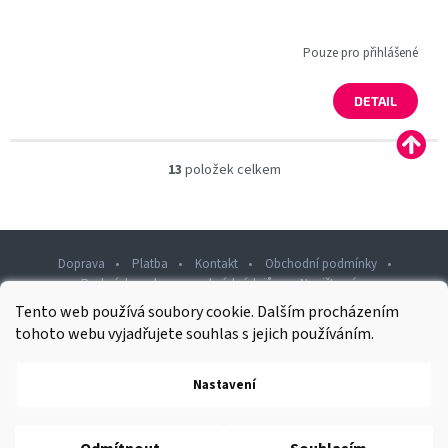
Pouze pro přihlášené
DETAIL
13
položek celkem
O
v
l
á
d
Doprava
Platba
Kontakt
Obchodní podmínky
a
Podmínky ochrany osobních údajů
Napište nám
c
í
Tento web používá soubory cookie. Dalším procházením
Z
p
tohoto webu vyjadřujete souhlas s jejich používáním.
á
r
v
p
k
Nastavení
Copyright 2026
Rawashop.cz
. Všechna práva vyhrazena.
a
y
t
v
í
ý
Vytvořil Shoptet