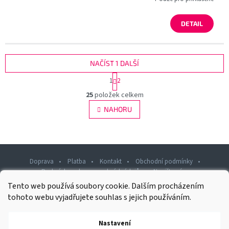
DETAIL
NAČÍST 1 DALŠÍ
S
1
2
t
O
r
25
položek celkem
v
á
l
NAHORU
n
á
k
d
o
v
a
á
c
n
í
Doprava
Platba
Kontakt
Obchodní podmínky
í
p
Podmínky ochrany osobních údajů
Napište nám
r
Tento web používá soubory cookie. Dalším procházením
v
Z
k
tohoto webu vyjadřujete souhlas s jejich používáním.
á
y
p
v
Nastavení
Copyright 2026
Rawashop.cz
ý
. Všechna práva vyhrazena.
a