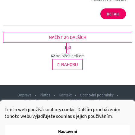
DETAIL
NAČÍST 24 DALŠÍCH
S
1
3
t
O
r
62
položek celkem
v
á
l
NAHORU
n
á
k
d
o
v
a
á
c
n
í
Doprava
Platba
Kontakt
Obchodní podmínky
í
p
Podmínky ochrany osobních údajů
Napište nám
r
Tento web používá soubory cookie. Dalším procházením
v
Z
k
tohoto webu vyjadřujete souhlas s jejich používáním.
á
y
p
v
Nastavení
Copyright 2026
Rawashop.cz
ý
. Všechna práva vyhrazena.
a