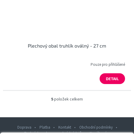
Plechový obal truhlík oválný - 27 cm
Pouze pro přihlášené
DETAIL
5
položek celkem
O
v
l
á
d
Doprava
Platba
Kontakt
Obchodní podmínky
a
Podmínky ochrany osobních údajů
Napište nám