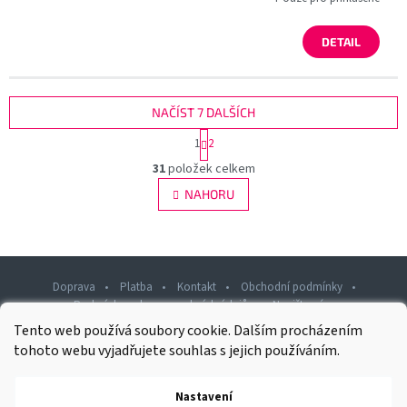
DETAIL
NAČÍST 7 DALŠÍCH
S
1
2
t
O
r
31
položek celkem
v
á
l
NAHORU
n
á
k
d
o
v
a
á
c
n
í
Doprava
Platba
Kontakt
Obchodní podmínky
í
p
Podmínky ochrany osobních údajů
Napište nám
r
Tento web používá soubory cookie. Dalším procházením
v
Z
k
tohoto webu vyjadřujete souhlas s jejich používáním.
á
y
p
v
Nastavení
Copyright 2026
Rawashop.cz
ý
. Všechna práva vyhrazena.
a