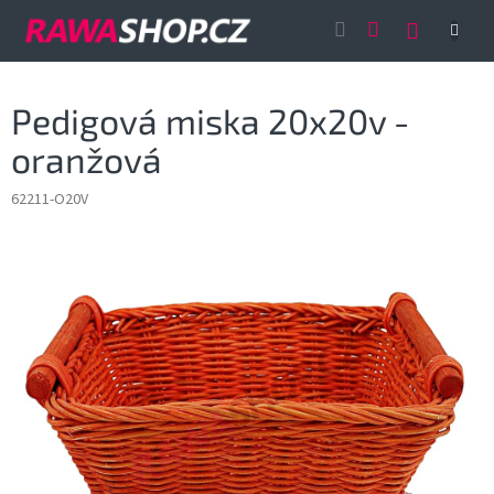
Přejít
NÁKUP
na
obsah
KOŠÍK
Pedigová miska 20x20v -
oranžová
62211-O20V