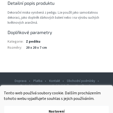
Detailní popis produktu
Dekorační miska vyrobená z pedigu. Lze použít jako samostatnou
dekoraci, jako doplněk dárkových balení nebo i na výrobu suchých
květinových aranžmá.
Doplňkové parametry
Kategorie
:
Z pediku
Rozměry
:
20 x 20 x 7 cm
Doprava
Platba
Kontakt
Obchodní podmínky
Podmínky ochrany osobních údajů
Napište nám
Tento web používá soubory cookie. Dalším procházením
Z
tohoto webu vyjadřujete souhlas s jejich používáním.
á
p
Nastavení
Copyright 2026
Rawashop.cz
. Všechna práva vyhrazena.