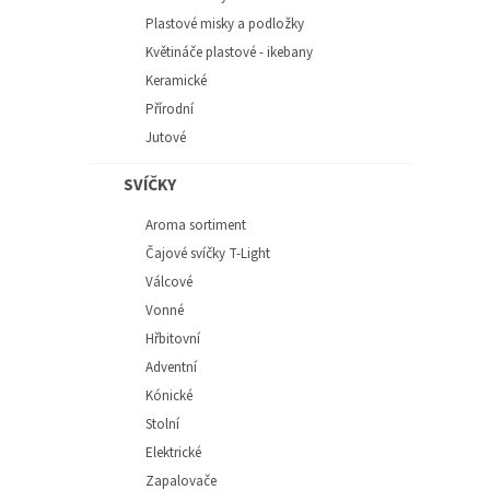
Plastové misky a podložky
Květináče plastové - ikebany
Keramické
Přírodní
Jutové
SVÍČKY
Aroma sortiment
Čajové svíčky T-Light
Válcové
Vonné
Hřbitovní
Adventní
Kónické
Stolní
Elektrické
Zapalovače