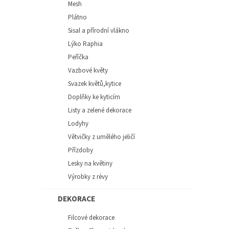
Mesh
Plátno
Sisal a přírodní vlákno
Lýko Raphia
Peříčka
Vazbové květy
Svazek květů,kytice
Doplňky ke kyticím
Listy a zelené dekorace
Lodyhy
Větvičky z umělého jeličí
Přízdoby
Lesky na květiny
Výrobky z révy
DEKORACE
Filcové dekorace