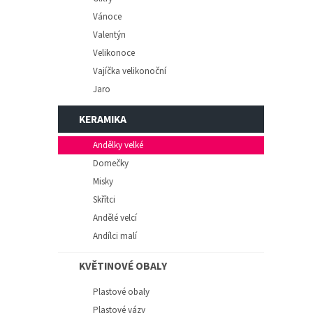
Vánoce
Valentýn
Velikonoce
Vajíčka velikonoční
Jaro
KERAMIKA
Andělky velké
Domečky
Misky
Skřítci
Andělé velcí
Andílci malí
KVĚTINOVÉ OBALY
Plastové obaly
Plastové vázy