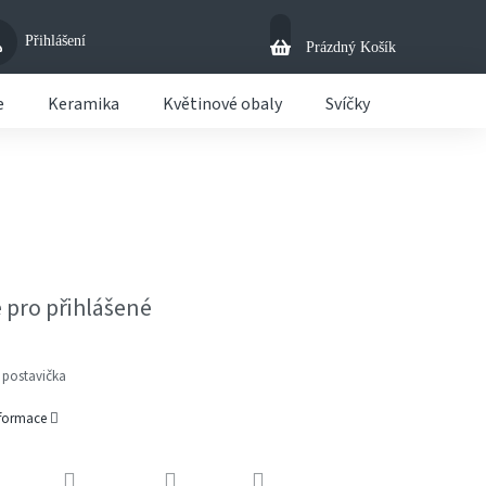
Přihlášení
Nákupní
Prázdný Košík
Košík
e
Keramika
Květinové obaly
Svíčky
Košíky
 pro přihlášené
 postavička
nformace