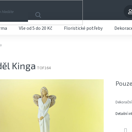
arma
Vše od 5 do 20 Kč
Floristické potřeby
Dekorac
a
ěl Kinga
TOF164
Pouze
Dekorační
Detailní i