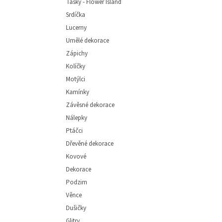
Tašky - Flower Island
Srdíčka
Lucerny
Umělé dekorace
Zápichy
Kolíčky
Motýlci
Kamínky
Závěsné dekorace
Nálepky
Ptáčci
Dřevěné dekorace
Kovové
Dekorace
Podzim
Věnce
Dušičky
Glitry