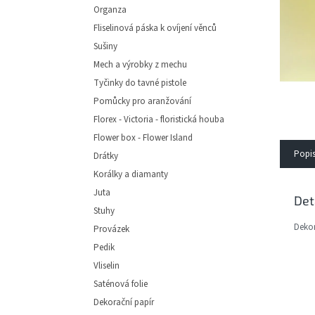
e
Organza
l
Fliselinová páska k ovíjení věnců
Sušiny
Mech a výrobky z mechu
Tyčinky do tavné pistole
Pomůcky pro aranžování
Florex - Victoria - floristická houba
Flower box - Flower Island
Popi
Drátky
Korálky a diamanty
Juta
Det
Stuhy
Dekor
Provázek
Pedik
Vliselin
Saténová folie
Dekorační papír