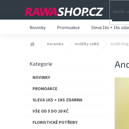
Přejít
na
obsah
Novinky
Promoakce
Sleva 1ks + 1ks zd
Domů
Keramika
Andělky velké
Anděl King
P
And
o
Přeskočit
Kategorie
s
kategorie
t
NOVINKY
r
a
PROMOAKCE
n
n
SLEVA 1KS + 1KS ZDARMA
í
VŠE OD 5 DO 20 KČ
p
a
FLORISTICKÉ POTŘEBY
n