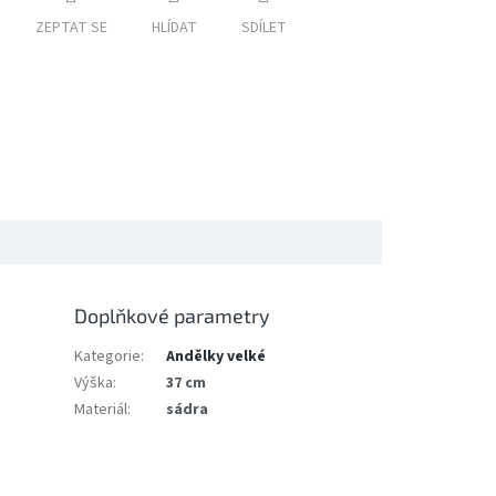
ZEPTAT SE
HLÍDAT
SDÍLET
Doplňkové parametry
Kategorie
:
Andělky velké
Výška
:
37 cm
Materiál
:
sádra