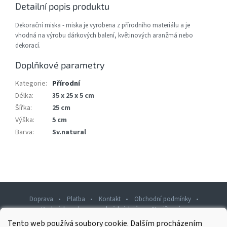
Detailní popis produktu
Dekorační miska - miska je vyrobena z přírodního materiálu a je
vhodná na výrobu dárkových balení, květinových aranžmá nebo
dekorací.
Doplňkové parametry
Kategorie
:
Přírodní
Délka
:
35 x 25 x 5 cm
Šířka
:
25 cm
Výška
:
5 cm
Barva
:
Sv.natural
Doprava
Platba
Kontakt
Obchodní podmínky
Podmínky ochrany osobních údajů
Napište nám
Tento web používá soubory cookie. Dalším procházením