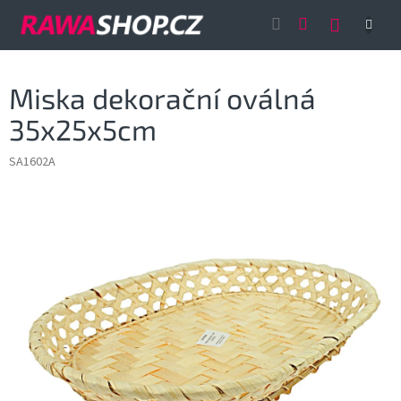
Přejít
NÁKUP
na
obsah
KOŠÍK
Miska dekorační oválná
35x25x5cm
SA1602A