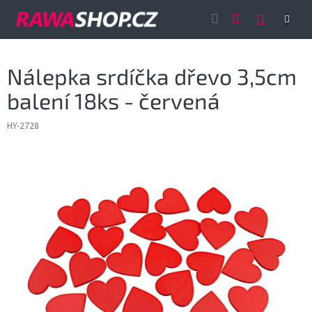
Přejít
NÁKUP
na
obsah
KOŠÍK
Nálepka srdíčka dřevo 3,5cm
balení 18ks - červená
HY-2728