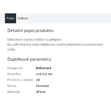
Popis
Diskuze
Detailní popis produktu
Dekorativní ozdoba srdíčko na přilepení.
Na zadní straně je malá nálepka pro snadné připevnění na požadované
místo.
Doplňkové parametry
Kategorie
:
Dekorace
Rozměry
:
cca 3,5 cm
Počet ks v balení
:
24
Barva
:
červená
Materiál
:
dřevo