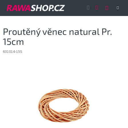
Přejít
NÁKUP
na
obsah
KOŠÍK
Proutěný věnec natural Pr.
15cm
631014-15S