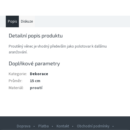
Popis
Diskuze
Detailní popis produktu
Proutěný věnec je vhodný především jako polotovar k dalšímu
aranžování.
Doplňkové parametry
Kategorie
:
Dekorace
Průměr
:
15 cm
Materiál
:
proutí
Doprava
Platba
Kontakt
Obchodní podmínky