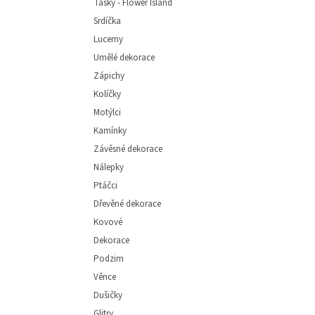
Tašky - Flower Island
Srdíčka
Lucerny
Umělé dekorace
Zápichy
Kolíčky
Motýlci
Kamínky
Závěsné dekorace
Nálepky
Ptáčci
Dřevěné dekorace
Kovové
Dekorace
Podzim
Věnce
Dušičky
Glitry