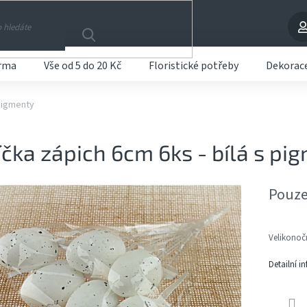
arma
Vše od 5 do 20 Kč
Floristické potřeby
Dekorac
 pigmenty
íčka zápich 6cm 6ks - bílá s pi
Pouze
Velikonoč
Detailní i