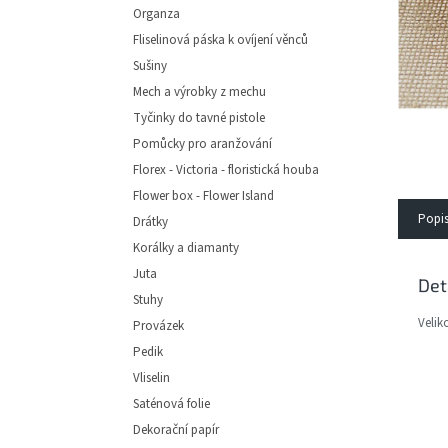
e
Organza
l
Fliselinová páska k ovíjení věnců
Sušiny
Mech a výrobky z mechu
Tyčinky do tavné pistole
Pomůcky pro aranžování
Florex - Victoria - floristická houba
Flower box - Flower Island
Popi
Drátky
Korálky a diamanty
Juta
Det
Stuhy
Velik
Provázek
Pedik
Vliselin
Saténová folie
Dekorační papír