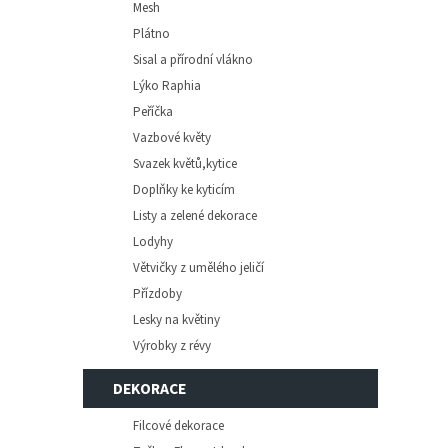
Mesh
Plátno
Sisal a přírodní vlákno
Lýko Raphia
Peříčka
Vazbové květy
Svazek květů,kytice
Doplňky ke kyticím
Listy a zelené dekorace
Lodyhy
Větvičky z umělého jeličí
Přízdoby
Lesky na květiny
Výrobky z révy
DEKORACE
Filcové dekorace