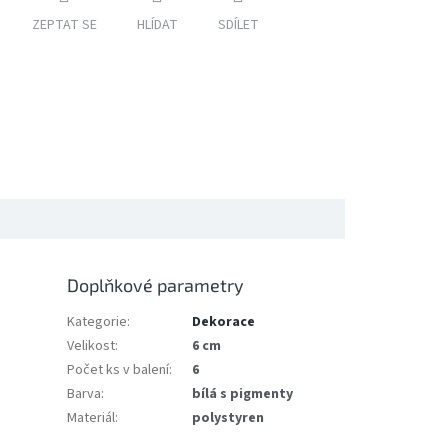
ZEPTAT SE
HLÍDAT
SDÍLET
Doplňkové parametry
Kategorie
:
Dekorace
Velikost
:
6 cm
Počet ks v balení
:
6
Barva
:
bílá s pigmenty
Materiál
:
polystyren