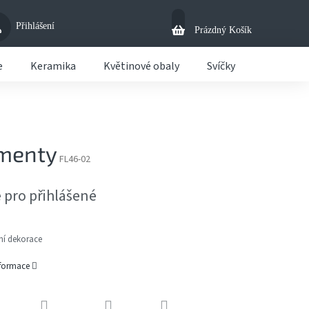
Přihlášení
Nákupní
Prázdný Košík
Košík
e
Keramika
Květinové obaly
Svíčky
Košíky
gmenty
FL46-02
 pro přihlášené
ní dekorace
nformace