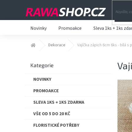
Přejít
na
obsah
Novinky
Promoakce
Sleva 1ks + 1ks zd
Domů
Dekorace
Vajíčka zápich 6cm 6ks - bílá s
P
Vaj
o
Přeskočit
Kategorie
s
kategorie
t
NOVINKY
r
a
PROMOAKCE
n
n
SLEVA 1KS + 1KS ZDARMA
í
VŠE OD 5 DO 20 KČ
p
a
FLORISTICKÉ POTŘEBY
n