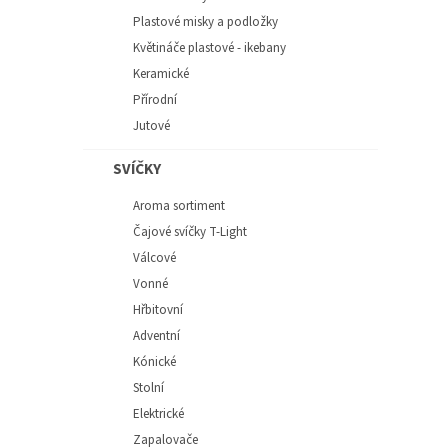
Plastové misky a podložky
Květináče plastové - ikebany
Keramické
Přírodní
Jutové
SVÍČKY
Aroma sortiment
Čajové svíčky T-Light
Válcové
Vonné
Hřbitovní
Adventní
Kónické
Stolní
Elektrické
Zapalovače