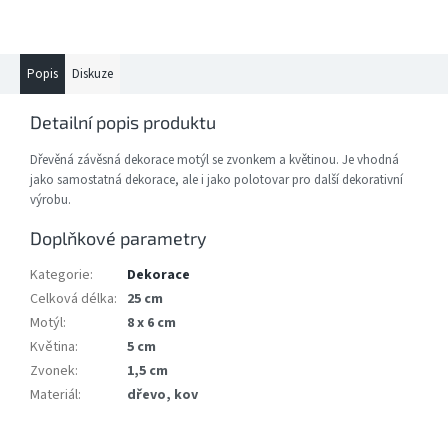
Popis
Diskuze
Detailní popis produktu
Dřevěná závěsná dekorace motýl se zvonkem a květinou. Je vhodná
jako samostatná dekorace, ale i jako polotovar pro další dekorativní
výrobu.
Doplňkové parametry
Kategorie
:
Dekorace
Celková délka
:
25 cm
Motýl
:
8 x 6 cm
Květina
:
5 cm
Zvonek
:
1,5 cm
Materiál
:
dřevo, kov