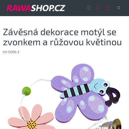
Přejít
NÁKUP
na
obsah
KOŠÍK
Závěsná dekorace motýl se
zvonkem a růžovou květinou
HY-5006-3