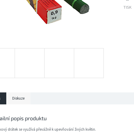
TISK
s
Diskuze
ailní popis produktu
nový drátek se využívá převážně k upevňování živých květin.