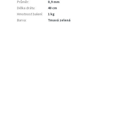
Průměr
:
0,9 mm
Délka drátu
:
40 cm
Hmotnost balení
:
1 kg
Barva
:
Tmavá zelená