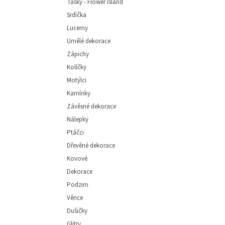
Tašky - Flower Island
Srdíčka
Lucerny
Umělé dekorace
Zápichy
Kolíčky
Motýlci
Kamínky
Závěsné dekorace
Nálepky
Ptáčci
Dřevěné dekorace
Kovové
Dekorace
Podzim
Věnce
Dušičky
Glitry