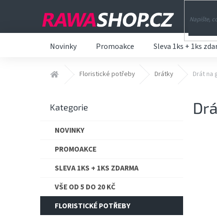
Přejít
na
obsah
Novinky
Promoakce
Sleva 1ks + 1ks zd
Domů
Floristické potřeby
Drátky
Drát na 
P
Drá
o
Přeskočit
Kategorie
s
kategorie
t
NOVINKY
r
a
PROMOAKCE
n
n
SLEVA 1KS + 1KS ZDARMA
í
VŠE OD 5 DO 20 KČ
p
a
FLORISTICKÉ POTŘEBY
n