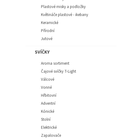
Plastové misky a podložky
Květináče plastové - ikebany
Keramické
Přírodní
Jutové
SVÍČKY
Aroma sortiment
Čajové svíčky T-Light
Válcové
Vonné
Hřbitovní
Adventní
Kónické
Stolní
Elektrické
Zapalovače