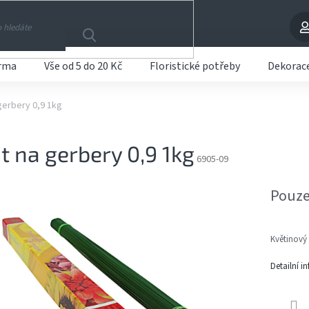
arma
Vše od 5 do 20 Kč
Floristické potřeby
Dekorac
gerbery 0,9 1kg
t na gerbery 0,9 1kg
6905-09
Pouze
Květinový 
Detailní i