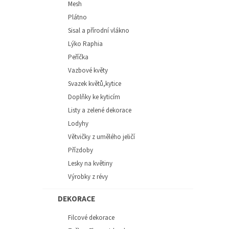
Mesh
Plátno
Sisal a přírodní vlákno
Lýko Raphia
Peříčka
Vazbové květy
Svazek květů,kytice
Doplňky ke kyticím
Listy a zelené dekorace
Lodyhy
Větvičky z umělého jeličí
Přízdoby
Lesky na květiny
Výrobky z révy
DEKORACE
Filcové dekorace