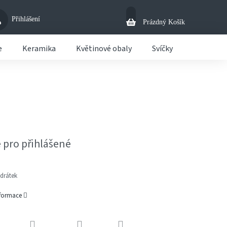
Přihlášení
Nákupní
Prázdný Košík
Košík
e
Keramika
Květinové obaly
Svíčky
Košíky
 pro přihlášené
drátek
nformace