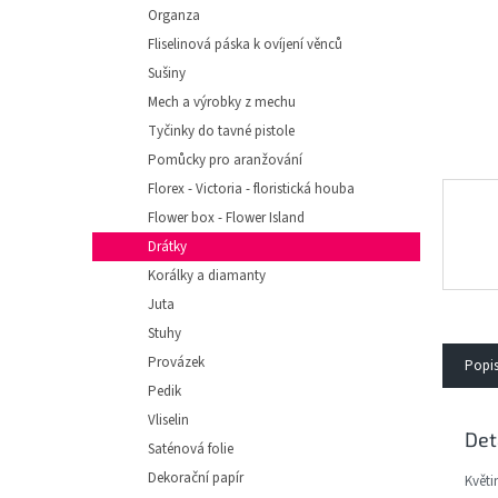
e
Organza
l
Fliselinová páska k ovíjení věnců
Sušiny
Mech a výrobky z mechu
Tyčinky do tavné pistole
Pomůcky pro aranžování
Florex - Victoria - floristická houba
Flower box - Flower Island
Drátky
Korálky a diamanty
Juta
Stuhy
Provázek
Popi
Pedik
Vliselin
Det
Saténová folie
Dekorační papír
Květi