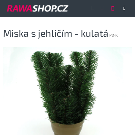
Přejít
NÁKUP
na
obsah
KOŠÍK
Miska s jehličím - kulatá
PD-K