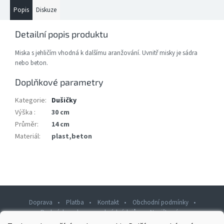
Popis
Diskuze
Detailní popis produktu
Miska s jehličím vhodná k dalšímu aranžování. Uvnitř misky je sádra
nebo beton.
Doplňkové parametry
Kategorie
:
Dušičky
Výška
:
30 cm
Průměr
:
14 cm
Materiál
:
plast,beton
Doprava
Platba
Kontakt
Obchodní podmínky
Podmínky ochrany osobních údajů
Napište nám