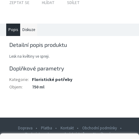
ZEPTAT SE
HLÍDAT
SDÍLET
Popis
Diskuze
Detailní popis produktu
Lesk na květiny ve spreji.
Doplňkové parametry
Kategorie
:
Floristické potřeby
Objem
:
750 ml
Doprava
Platba
Kontakt
Obchodní podmínky
Podmínky ochrany osobních údajů
Napište nám