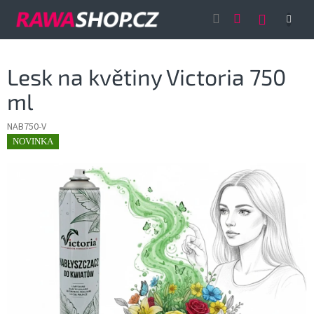
Přejít
NÁKUP
na
obsah
KOŠÍK
Lesk na květiny Victoria 750
ml
NAB750-V
NOVINKA