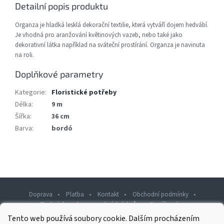
Detailní popis produktu
Organza je hladká lesklá dekorační textilie, která vytváří dojem hedvábí.
Je vhodná pro aranžování květinových vazeb, nebo také jako
dekorativní látka například na sváteční prostírání. Organza je navinuta
na roli.
Doplňkové parametry
Kategorie
:
Floristické potřeby
Délka
:
9 m
Šířka
:
36 cm
Barva
:
bordó
Doprava
Platba
Kontakt
Obchodní podmínky
Podmínky ochrany osobních údajů
Napište nám
Tento web používá soubory cookie. Dalším procházením