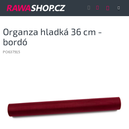
Přejít
NÁKUP
na
obsah
KOŠÍK
Organza hladká 36 cm -
bordó
PO637915