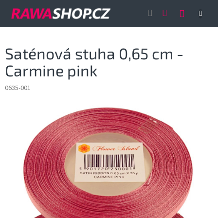
Přejít
NÁKUP
na
obsah
KOŠÍK
Saténová stuha 0,65 cm -
Carmine pink
0635-001