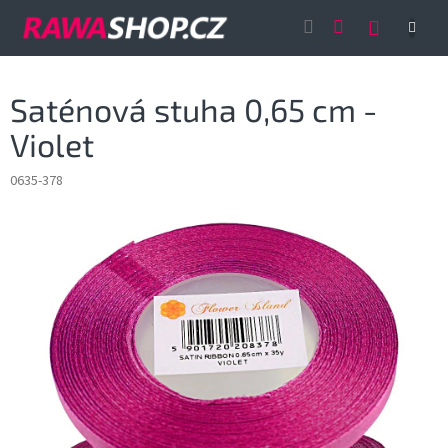
Přejít
NÁKUP
na
obsah
KOŠÍK
Saténová stuha 0,65 cm -
Violet
0635-378