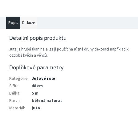
Popis
Diskuze
Detailní popis produktu
Juta je hrubá tkanina a lze ji použít na různé druhy dekorací například k
ozdobě květin a věnců.
Doplňkové parametry
Kategorie
:
Jutové role
Šířka
:
48 cm
Délka
:
5 m
Barva
:
bělená natural
Materiál
:
juta