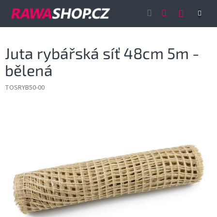
Přejít
NÁKUP
na
obsah
KOŠÍK
Juta rybářská síť 48cm 5m -
bělená
TOSRYB50-00