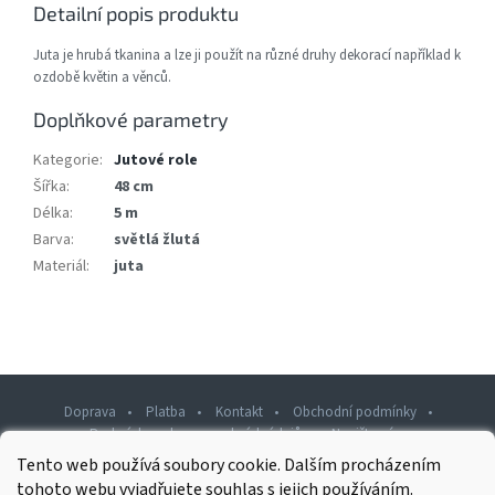
Detailní popis produktu
Juta je hrubá tkanina a lze ji použít na různé druhy dekorací například k
ozdobě květin a věnců.
Doplňkové parametry
Kategorie
:
Jutové role
Šířka
:
48 cm
Délka
:
5 m
Barva
:
světlá žlutá
Materiál
:
juta
Doprava
Platba
Kontakt
Obchodní podmínky
Podmínky ochrany osobních údajů
Napište nám
Tento web používá soubory cookie. Dalším procházením
Z
tohoto webu vyjadřujete souhlas s jejich používáním.