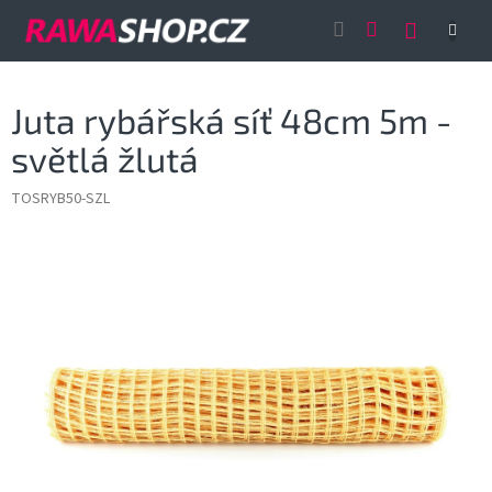
Přejít
NÁKUP
na
obsah
KOŠÍK
Juta rybářská síť 48cm 5m -
světlá žlutá
TOSRYB50-SZL