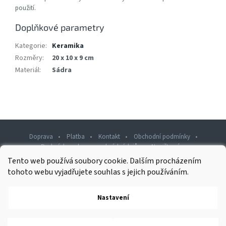
použití.
Doplňkové parametry
Kategorie
:
Keramika
Rozměry
:
20 x 10 x 9 cm
Materiál
:
Sádra
Doprava
Platba
Kontakt
Obchodní podmínky
Podmínky ochrany osobních údajů
Napište nám
Tento web používá soubory cookie. Dalším procházením
Z
tohoto webu vyjadřujete souhlas s jejich používáním.
á
p
Nastavení
Copyright 2026
Rawashop.cz
. Všechna práva vyhrazena.
a
t
í