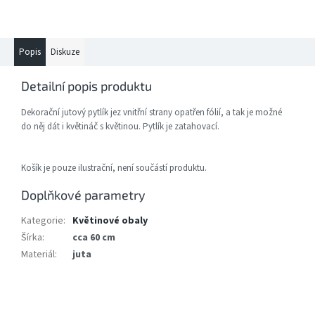
Popis
Diskuze
Detailní popis produktu
Dekorační jutový pytlík jez vnitřní strany opatřen fólií, a tak je možné
do něj dát i květináč s květinou. Pytlík je zatahovací.
Košík je pouze ilustrační, není součástí produktu.
Doplňkové parametry
Kategorie
:
Květinové obaly
Šírka
:
cca 60 cm
Materiál
:
juta