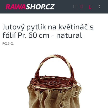
Přejít
NÁKUP
na
obsah
KOŠÍK
Jutový pytlík na květináč s
fólií Pr. 60 cm - natural
FC16-01