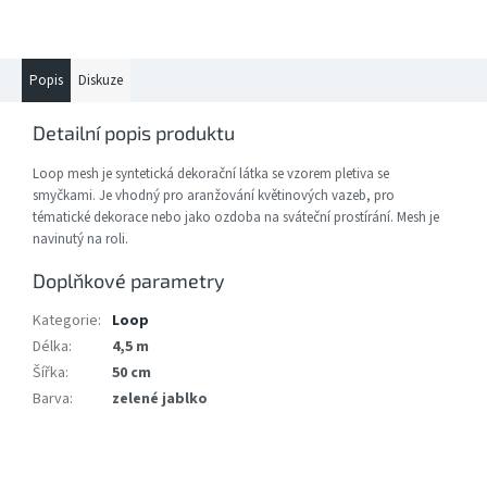
Popis
Diskuze
Detailní popis produktu
Loop mesh je syntetická dekorační látka se vzorem pletiva se
smyčkami. Je vhodný pro aranžování květinových vazeb, pro
tématické dekorace nebo jako ozdoba na sváteční prostírání. Mesh je
navinutý na roli.
Doplňkové parametry
Kategorie
:
Loop
Délka
:
4,5 m
Šířka
:
50 cm
Barva
:
zelené jablko