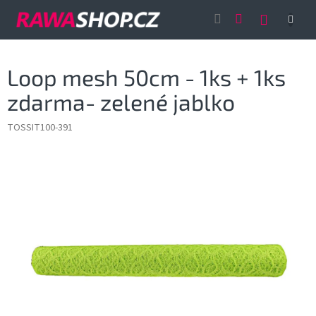
Přejít
NÁKUP
na
obsah
KOŠÍK
Loop mesh 50cm - 1ks + 1ks
zdarma- zelené jablko
TOSSIT100-391