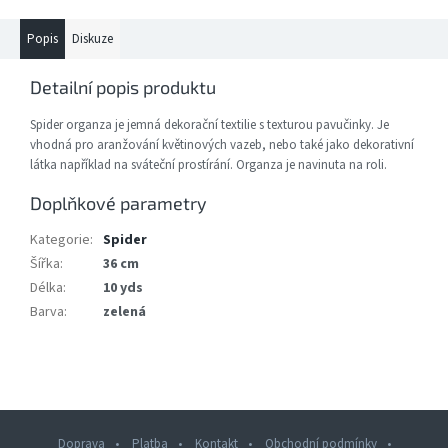
Popis
Diskuze
Detailní popis produktu
Spider organza je jemná dekorační textilie s texturou pavučinky. Je
vhodná pro aranžování květinových vazeb, nebo také jako dekorativní
látka například na sváteční prostírání. Organza je navinuta na roli.
Doplňkové parametry
Kategorie
:
Spider
Šířka
:
36 cm
Délka
:
10 yds
Barva
:
zelená
Doprava
Platba
Kontakt
Obchodní podmínky