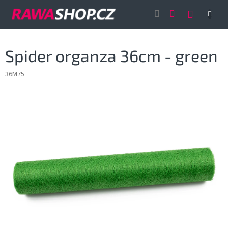
Přejít
NÁKUP
na
obsah
KOŠÍK
Spider organza 36cm - green
36M75