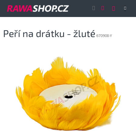
Přejít
NÁKUP
na
obsah
KOŠÍK
Peří na drátku - žluté
670908-Y