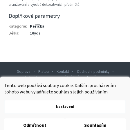
aranžování a výrobě dekorativních předmětů.
Doplňkové parametry
Kategorie
:
Peříčka
Délka
:
10yds
Doprava
Platba
Kontakt
Obchodní podmínky
Podmínky ochrany osobních údajů
Napište nám
Tento web používá soubory cookie. Dalším procházením
Z
tohoto webu vyjadřujete souhlas s jejich používáním.
á
p
Nastavení
Copyright 2026
Rawashop.cz
. Všechna práva vyhrazena.
a
t
í
Vytvořil Shoptet
Odmítnout
Souhlasím