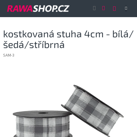
Přejít
NÁKUP
na
obsah
KOŠÍK
kostkovaná stuha 4cm - bílá/
šedá/stříbrná
SAM-3