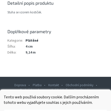
Detailní popis produktu
Stuha se vzorem kostiček.
Doplňkové parametry
Kategorie
:
Plátěné
Šířka
:
4 cm
Délka
:
9,14 m
Doprava
Platba
Kontakt
Obchodní podmínky
Podmínky ochrany osobních údajů
Napište nám
Tento web používá soubory cookie. Dalším procházením
Z
tohoto webu vyjadřujete souhlas s jejich používáním.
á