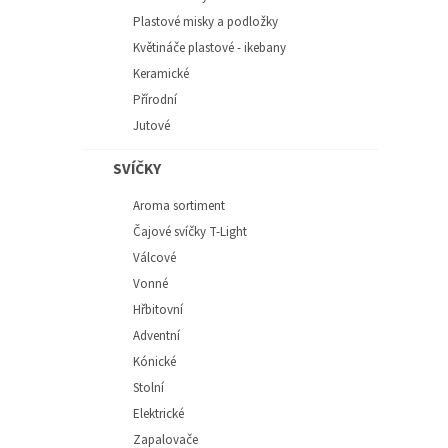
Plastové misky a podložky
Květináče plastové - ikebany
Keramické
Přírodní
Jutové
SVÍČKY
Aroma sortiment
Čajové svíčky T-Light
Válcové
Vonné
Hřbitovní
Adventní
Kónické
Stolní
Elektrické
Zapalovače