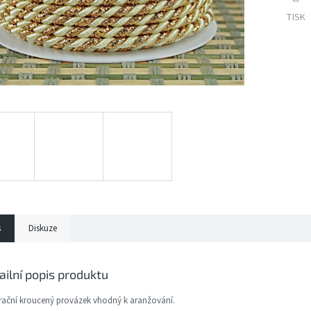
TISK
s
Diskuze
ailní popis produktu
ační kroucený provázek vhodný k aranžování.