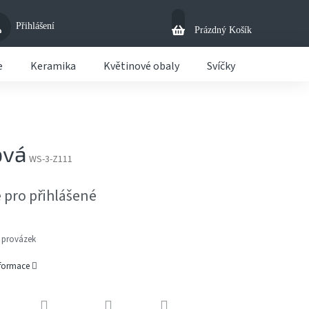
Přihlášení
Nákupní
Prázdný Košík
Košík
e
Keramika
Květinové obaly
Svíčky
Košíky
ová
WS-3-Z111
 pro přihlášené
 provázek
nformace