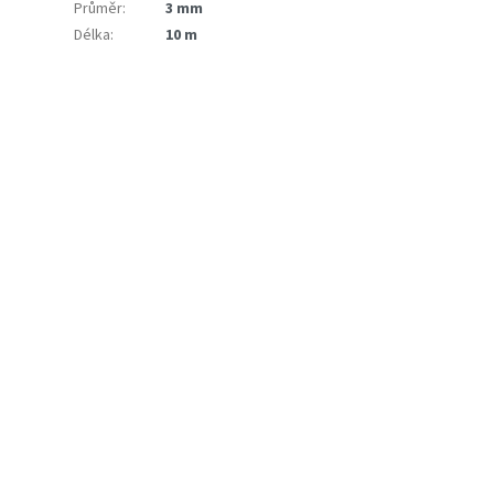
Průměr
:
3 mm
Délka
:
10 m