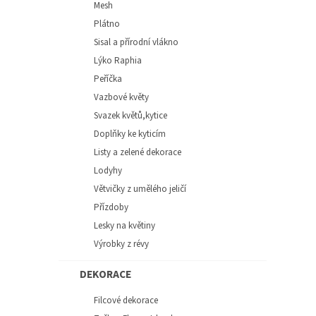
Mesh
Plátno
Sisal a přírodní vlákno
Lýko Raphia
Peříčka
Vazbové květy
Svazek květů,kytice
Doplňky ke kyticím
Listy a zelené dekorace
Lodyhy
Větvičky z umělého jeličí
Přízdoby
Lesky na květiny
Výrobky z révy
DEKORACE
Filcové dekorace