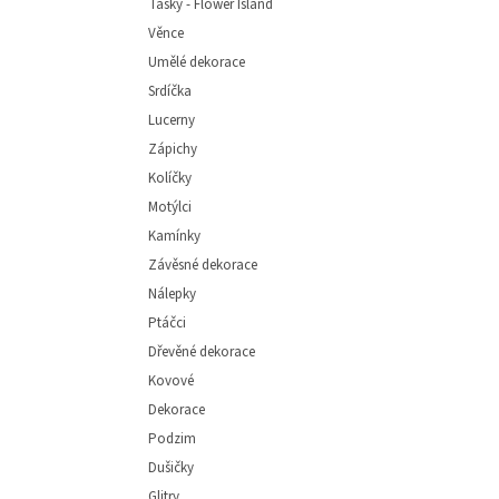
Tašky - Flower Island
Věnce
Umělé dekorace
Srdíčka
Lucerny
Zápichy
Kolíčky
Motýlci
Kamínky
Závěsné dekorace
Nálepky
Ptáčci
Dřevěné dekorace
Kovové
Dekorace
Podzim
Dušičky
Glitry