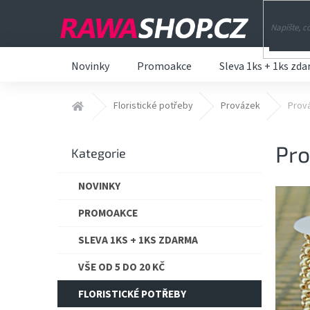
Přejít
na
obsah
Novinky
Promoakce
Sleva 1ks + 1ks zd
Domů
Floristické potřeby
Provázek
Prov
P
Pr
o
Přeskočit
Kategorie
s
kategorie
t
NOVINKY
r
a
PROMOAKCE
n
n
SLEVA 1KS + 1KS ZDARMA
í
VŠE OD 5 DO 20 KČ
p
a
FLORISTICKÉ POTŘEBY
n