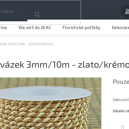
arma
Vše od 5 do 20 Kč
Floristické potřeby
Dekorac
ázek 3mm/10m - zlato/krémová
ovázek 3mm/10m - zlato/krém
Pouze
Dekorační
Detailní i