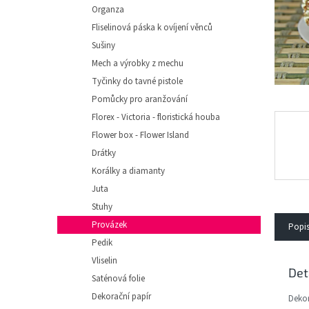
e
Organza
l
Fliselinová páska k ovíjení věnců
Sušiny
Mech a výrobky z mechu
Tyčinky do tavné pistole
Pomůcky pro aranžování
Florex - Victoria - floristická houba
Flower box - Flower Island
Drátky
Korálky a diamanty
Juta
Stuhy
Provázek
Popi
Pedik
Vliselin
Det
Saténová folie
Dekorační papír
Dekor