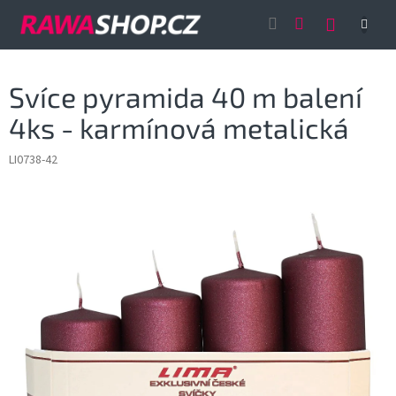
Přejít
NÁKUP
na
obsah
KOŠÍK
Svíce pyramida 40 m balení
4ks - karmínová metalická
LI0738-42