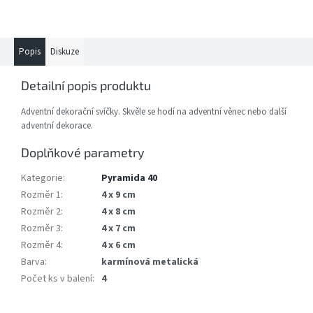
Popis
Diskuze
Detailní popis produktu
Adventní dekorační svíčky. Skvěle se hodí na adventní věnec nebo další
adventní dekorace.
Doplňkové parametry
Kategorie
:
Pyramida 40
Rozměr 1
:
4 x 9 cm
Rozměr 2
:
4 x 8 cm
Rozměr 3
:
4 x 7 cm
Rozměr 4
:
4 x 6 cm
Barva
:
karmínová metalická
Počet ks v balení
:
4