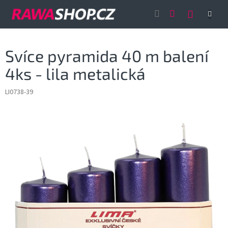
Přejít
NÁKUP
na
obsah
KOŠÍK
Svíce pyramida 40 m balení
4ks - lila metalická
LI0738-39