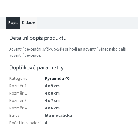
Popis
Diskuze
Detailní popis produktu
Adventní dekorační svíčky. Skvěle se hodí na adventní věnec nebo další
adventní dekorace.
Doplňkové parametry
Kategorie
:
Pyramida 40
Rozměr 1
:
4 x 9 cm
Rozměr 2
:
4 x 8 cm
Rozměr 3
:
4 x 7 cm
Rozměr 4
:
4 x 6 cm
Barva
:
lila metalická
Počet ks v balení
:
4