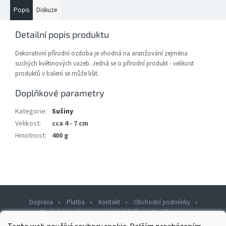
Popis
Diskuze
Detailní popis produktu
Dekorativní přírodní ozdoba je vhodná
na aranžování zejména
suchých květinových vazeb. Jedná se o přírodní produkt - velikost
produktů v balení se může lišit.
Doplňkové parametry
Kategorie
:
Sušiny
Velikost
:
cca 4 - 7 cm
Hmotnost
:
400 g
Doprava
Platba
Kontakt
Obchodní podmínky
Podmínky ochrany osobních údajů
Napište nám