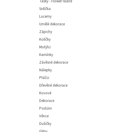
Tašky - Flower Island
Srdíčka
Lucerny
Umělé dekorace
Zápichy
Kolíčky
Motýlci
Kamínky
Závěsné dekorace
Nálepky
Ptáčci
Dřevěné dekorace
Kovové
Dekorace
Podzim
Věnce
Dušičky
Glitry