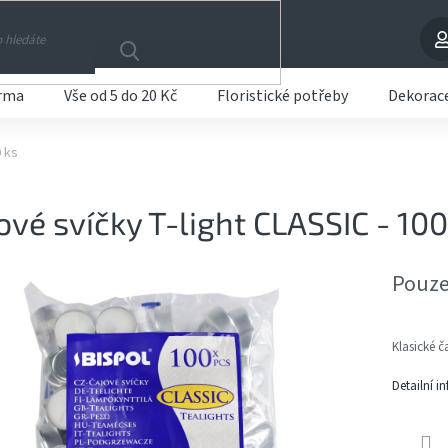
arma
Vše od 5 do 20 Kč
Floristické potřeby
Dekorac
0 ks
ové svíčky T-light CLASSIC - 100
Pouze
Klasické č
Detailní i