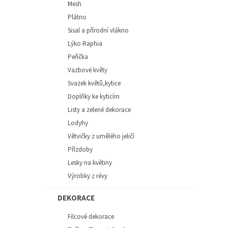
Mesh
Plátno
Sisal a přírodní vlákno
Lýko Raphia
Peříčka
Vazbové květy
Svazek květů,kytice
Doplňky ke kyticím
Listy a zelené dekorace
Lodyhy
Větvičky z umělého jeličí
Přízdoby
Lesky na květiny
Výrobky z révy
DEKORACE
Filcové dekorace