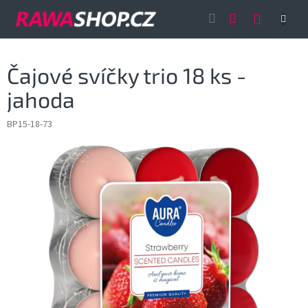
Přejít
NÁKUP
na
obsah
KOŠÍK
Čajové svíčky trio 18 ks -
jahoda
BP15-18-73