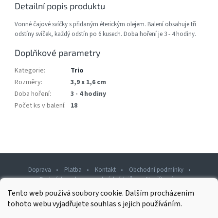
Detailní popis produktu
Vonné čajové svíčky s přidaným éterickým olejem. Balení obsahuje tři
odstíny svíček, každý odstín po 6 kusech. Doba hoření je 3 - 4 hodiny.
Doplňkové parametry
Kategorie
:
Trio
Rozměry
:
3,9 x 1,6 cm
Doba hoření
:
3 - 4 hodiny
Počet ks v balení
:
18
Doprava
Platba
Kontakt
Obchodní podmínky
Podmínky ochrany osobních údajů
Napište nám
Tento web používá soubory cookie. Dalším procházením
Z
tohoto webu vyjadřujete souhlas s jejich používáním.
á