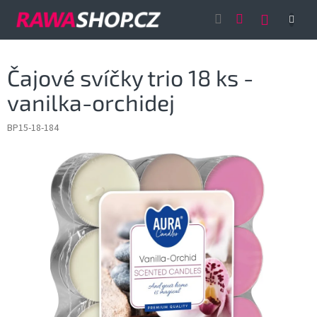
Přejít
NÁKUP
na
obsah
KOŠÍK
Čajové svíčky trio 18 ks -
vanilka-orchidej
BP15-18-184