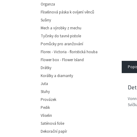
e
Organza
l
Fliselinová páska k ovíjení věnců
Sušiny
Mech a výrobky z mechu
Tyčinky do tavné pistole
Pomůcky pro aranžování
Florex - Victoria - floristická houba
Flower box - Flower Island
Popi
Drátky
Korálky a diamanty
Juta
Det
Stuhy
Vonná
Provázek
Svíčk
Pedik
Vliselin
Saténová folie
Dekorační papír