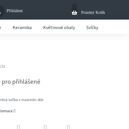
Přihlášení
Nákupní
Prázdný Košík
Košík
e
Keramika
Květinové obaly
Svíčky
Košíky
131
 pro přihlášené
rstvá svíčka v masivním skle
nformace