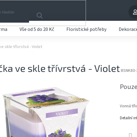
arma
Vše od 5 do 20 Kč
Floristické potřeby
Dekorac
e skle třívrstvá - Violet
čka ve skle třívrstvá - Violet
BSNK80-
Pouze
Vonná třív
Detailní i