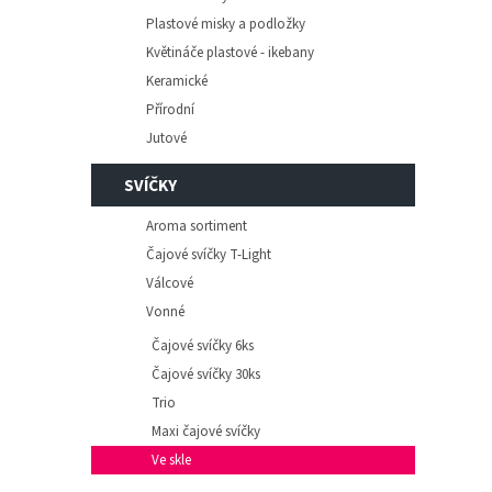
Plastové misky a podložky
Květináče plastové - ikebany
Keramické
Přírodní
Jutové
SVÍČKY
Aroma sortiment
Čajové svíčky T-Light
Válcové
Vonné
Čajové svíčky 6ks
Čajové svíčky 30ks
Trio
Maxi čajové svíčky
Ve skle