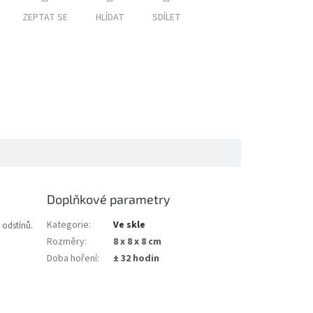
ZEPTAT SE
HLÍDAT
SDÍLET
Doplňkové parametry
Kategorie
:
Ve skle
 odstínů.
Rozměry
:
8 x 8 x 8 cm
Doba hoření
:
± 32 hodin