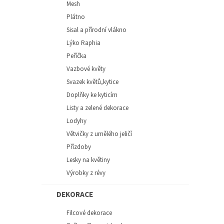
Mesh
Plátno
Sisal a přírodní vlákno
Lýko Raphia
Peříčka
Vazbové květy
Svazek květů,kytice
Doplňky ke kyticím
Listy a zelené dekorace
Lodyhy
Větvičky z umělého jeličí
Přízdoby
Lesky na květiny
Výrobky z révy
DEKORACE
Filcové dekorace