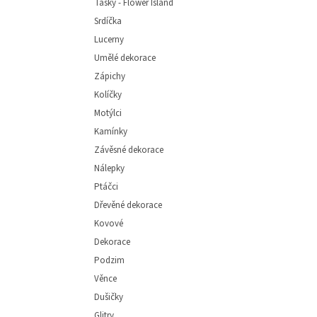
Tašky - Flower Island
Srdíčka
Lucerny
Umělé dekorace
Zápichy
Kolíčky
Motýlci
Kamínky
Závěsné dekorace
Nálepky
Ptáčci
Dřevěné dekorace
Kovové
Dekorace
Podzim
Věnce
Dušičky
Glitry