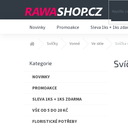
Přejít
na
obsah
Novinky
Promoakce
Sleva 1ks + 1ks zd
Domů
Svíčky
Vonné
Ve skle
Svíčka v
P
Sví
o
Přeskočit
Kategorie
s
kategorie
t
NOVINKY
r
a
PROMOAKCE
n
n
SLEVA 1KS + 1KS ZDARMA
í
VŠE OD 5 DO 20 KČ
p
a
FLORISTICKÉ POTŘEBY
n