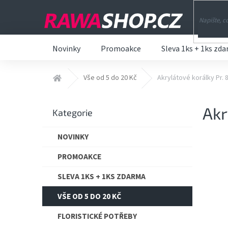
Přejít
na
obsah
Novinky
Promoakce
Sleva 1ks + 1ks zd
Domů
Vše od 5 do 20 Kč
Akrylátové korálky Pr. 
P
Akr
o
Přeskočit
Kategorie
s
kategorie
t
NOVINKY
r
a
PROMOAKCE
n
n
SLEVA 1KS + 1KS ZDARMA
í
VŠE OD 5 DO 20 KČ
p
a
FLORISTICKÉ POTŘEBY
n