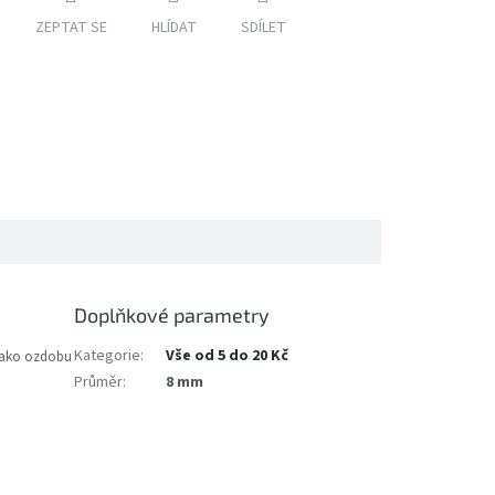
ZEPTAT SE
HLÍDAT
SDÍLET
Doplňkové parametry
Kategorie
:
Vše od 5 do 20 Kč
d jako ozdobu
Průměr
:
8 mm