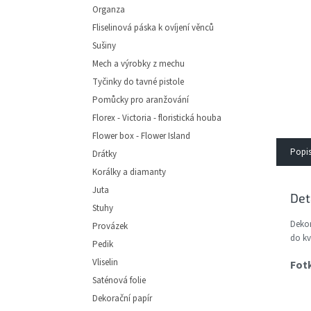
e
Organza
l
Fliselinová páska k ovíjení věnců
Sušiny
Mech a výrobky z mechu
Tyčinky do tavné pistole
Pomůcky pro aranžování
Florex - Victoria - floristická houba
Flower box - Flower Island
Popi
Drátky
Korálky a diamanty
Juta
Det
Stuhy
Dekor
Provázek
do kv
Pedik
Vliselin
Fotk
Saténová folie
Dekorační papír