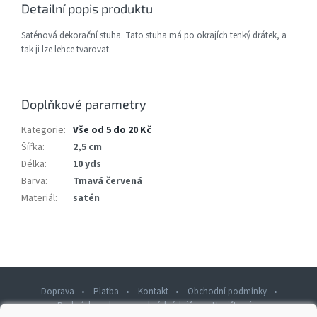
Detailní popis produktu
Saténová dekorační stuha. Tato stuha má po okrajích tenký drátek, a
tak ji lze lehce tvarovat.
Doplňkové parametry
Kategorie
:
Vše od 5 do 20 Kč
Šířka
:
2,5 cm
Délka
:
10 yds
Barva
:
Tmavá červená
Materiál
:
satén
Doprava
Platba
Kontakt
Obchodní podmínky
Podmínky ochrany osobních údajů
Napište nám