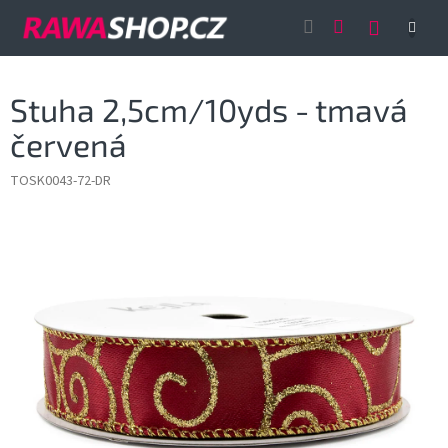
Přejít
NÁKUP
na
obsah
KOŠÍK
Stuha 2,5cm/10yds - tmavá
červená
TOSK0043-72-DR