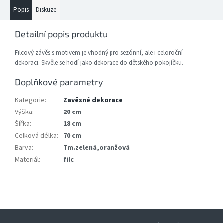
Popis
Diskuze
Detailní popis produktu
Filcový závěs s motivem je vhodný pro sezónní, ale i celoroční
dekoraci. Skvěle se hodí jako dekorace do dětského pokojíčku.
Doplňkové parametry
Kategorie
:
Zavěsné dekorace
Výška
:
20 cm
Šířka
:
18 cm
Celková délka
:
70 cm
Barva
:
Tm.zelená,oranžová
Materiál
:
filc