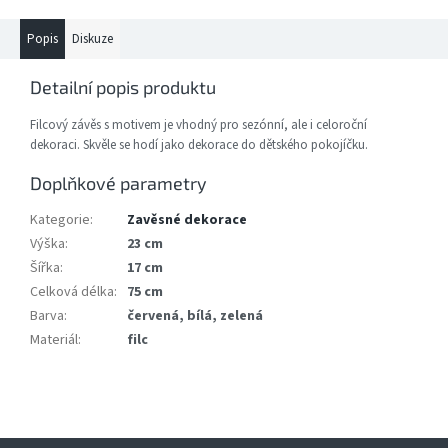
Popis
Diskuze
Detailní popis produktu
Filcový závěs s motivem je vhodný pro sezónní, ale i celoroční
dekoraci. Skvěle se hodí jako dekorace do dětského pokojíčku.
Doplňkové parametry
Kategorie
:
Zavěsné dekorace
Výška
:
23 cm
Šířka
:
17 cm
Celková délka
:
75 cm
Barva
:
červená, bílá, zelená
Materiál
:
filc